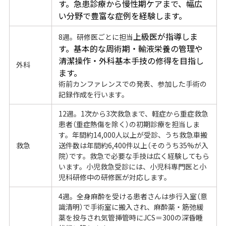
す。急患診療から慢性期ケアまで、幅広
い分野で豊富な症例を経験します。
上級医が指導しま
8週。研修医ごとに担当
す。基本的な周術期・輸液栄養の管理や
清潔操作・外科基本手技の修得を目指し
外科
ます。
術前カンファレンスでの発表、参加した手術の
記録作成を行います。
12週。1次から3次救急まで、軽症から重症救急
患者（重症熱傷を除く）の初期診療を担当しま
す。年間約14,000人以上が受診、うち救急車搬
救急
送件数は年間約6,400件以上（そのうち35%が入
院）です。救急で必要な手技は広く経験してもら
います。小児救急受診には、小児科専門医と小
児科研修中の研修医が対応します。
4週。全身麻酔を受ける患者さんは歩行入室（意
識清明）で手術室に搬入され、麻酔薬・筋弛緩
薬を投与され気管挿管時にJCS＝300の深昏睡