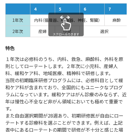
4
5
6
7
1年次
内科（循環器、呼吸器、神経、腎臓）
麻酔
2年次
産婦
小児
選択
スクロールできます
特色
１年次は必修科のうち、内科、救急、麻酔科、外科を原
則としてローテートします。２年次に小児科、産婦人
科、緩和ケア科、地域医療、精神科で研修します。
当院の初期臨床研修プログラムには、必修科目として緩
和ケア科が含まれており、全国的にもユニークなプログ
ラムになっています。緩和ケアはがん診療のみならず、近
年は慢性心不全など非がん領域においても極めて重要で
す。
また自由選択期間が28週あり、初期研修医が自由にロー
テートする診療科を選ぶことができます。例えば、上記
表中にあるローテートの期間で研修が不十分と感じた場