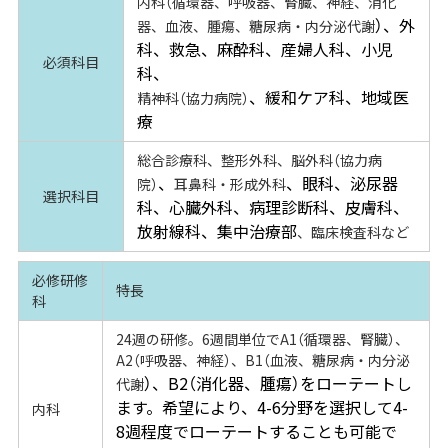
内科（循環器、呼吸器、腎臓、神経、消化
）、外
器、血液、腫瘍、糖尿病・内分泌代謝
科、救急、麻酔科、産婦人科、小児
必須科目
科、
、緩和ケア科、地域医
精神科（協力病院）
療
総合診療科、整形外科、脳外科（協力病
、
、眼科、泌尿器
院）
耳鼻科・形成外科
選択科目
科、心臓外科、病理診断科、皮膚科、
放射線科、集中治療部
、臨床検査科など
必修研修
特長
科
24週の研修。6週間単位でA1（循環器、腎臓）、
A2（呼吸器、神経）、B1（血液、糖尿病・内分泌
）、B2（消化器、腫瘍）をローテートし
代謝
ます。希望により、4-6分野を選択して4-
内科
8週程度でローテートすることも可能で