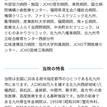
外部協力病院・施設：JCHO登別病院、東筑病院、国立病
院機構小倉医療センター、福岡県済生会八幡総合病院、
権頭クリニック、ファミリーヘルスクリニック北九州、
飯塚病院、産業医科大学病院、福間病院、南ヶ丘病院、
医療法人ふらて会西野病院、中央町おだクリニック、は
ぐむのあかりクリニック、北九州八幡東病院、北九州市
立総合療育センター西部分所
広域連携協力病院：信州大学附属病院、JCHO下関医療セ
ンター、JCHO宮崎江南病院
当院の特長
当院は全国に20ある政令指定都市のひとつである北九州
市にあります。人口約48万人を擁する北九州西部地域（八
幡西区、若松区、遠賀郡、中間市、鞍手町、直方市）の救
急医療、高度医療を支える基幹施設です。当院の前身で
ある九州厚生年金病院は、1955年（昭和30年）整形外科、