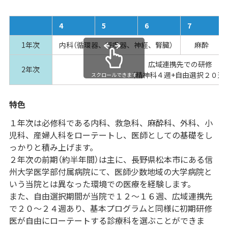
4
5
6
7
1年次
内科（循環器、呼吸器、神経、腎臓）
麻酔
広域連携先での研修
2年次
（精神科４週+自由選択２０週
スクロールできます
特色
１年次は必修科である内科、救急科、麻酔科、外科、小
児科、産婦人科をローテートし、医師としての基礎をし
っかりと積み上げます。
２年次の前期（約半年間）は主に、長野県松本市にある信
州大学医学部付属病院にて、医師少数地域の大学病院と
いう当院とは異なった環境での医療を経験します。
また、自由選択期間が当院で１２～１６週、広域連携先
で２０～２４週あり、基本プログラムと同様に初期研修
医が自由にローテートする診療科を選ぶことができま