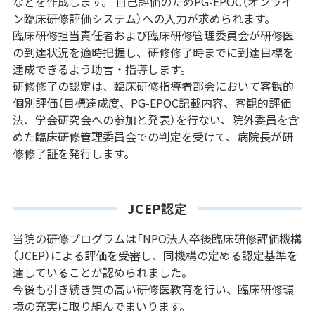
などを作成します。 自己評価のためPG-EPOC（オンライ
ン臨床研修評価システム）への入力が求められます。
臨床研修担当責任者および臨床研修管理委員会が研修医
の到達状況を適時把握し、研修修了時までに到達目標を
達成できるよう助言・指導します。
研修修了の認定は、臨床研修指導者部会において客観的
個別評価（目標達成度、PG-EPOC記載内容、客観的評価
法、学会研究会への参加と発表）を行ない、院外委員を含
めた臨床研修管理委員会での判定を受けて、病院長が研
修修了証を発行します。
JCEP認定
当院の研修プログラムは「NPO法人卒後臨床研修評価機構
（JCEP）による評価を受審し、同機構の定める認定基準を
達していることが認められました。
今後も引き続き質の高い研修医教育を行い、臨床研修環
境の充実に取り組んでまいります。