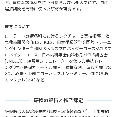
す。豊富な診療科を持つ当院および信州大学にて、自由
選択期間を有効に使った研修が可能です。
教育について
ローテート診療各科におけるレクチャーと実技指導、救
急救命講習会（BLS、ICLS、日本循環器学会国際トレーニ
ングセンター主催BLSヘルスプロバイダーコース/ACLSプ
ロバイダーコース、日本内科学会内科救急/ ICLS講習会
[JMECC]）、練習用シミュレーターを使った手技トレーニ
ング（中心静脈カテーテル挿入、腰椎穿刺、気管内挿管な
ど）、心臓・腹部エコーハンズオンセミナー、CPC（剖検
カンファレンス）など
研修の評価と修了認定
研修医は入院診療要約（病歴・診療経過など）、手術要約