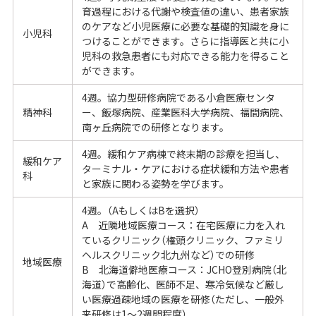
育過程における代謝や検査値の違い、患者家族
のケアなど小児医療に必要な基礎的知識を身に
小児科
つけることができます。さらに指導医と共に小
児科の救急患者にも対応できる能力を得ること
ができます。
4週。協力型研修病院である小倉医療センタ
精神科
ー、飯塚病院、産業医科大学病院、福間病院、
南ヶ丘病院での研修となります。
4週。緩和ケア病棟で終末期の診療を担当し、
緩和ケア
ターミナル・ケアにおける症状緩和方法や患者
科
と家族に関わる姿勢を学びます。
4週。（AもしくはBを選択）
A 近隣地域医療コース：在宅医療に力を入れ
ているクリニック（権頭クリニック、ファミリ
ヘルスクリニック北九州など）での研修
地域医療
B 北海道僻地医療コース：JCHO登別病院（北
海道）で高齢化、医師不足、寒冷気候など厳し
い医療過疎地域の医療を研修（ただし、一般外
来研修は1～2週間程度）