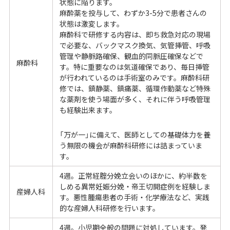
状態に陥ります。
麻酔薬を投与して、わずか3-5分で患者さんの
状態は激変します。
麻酔科で研修する内容は、即ち救急対応の現場
で必要な、バックマスク換気、気管挿管、呼吸
管理や静脈路確保、観血的同脈圧確保などで
麻酔科
す。特に重要なのは気道確保であり、毎日挿管
が行われているのは手術室のみです。麻酔科研
修では、鎮静薬、鎮痛薬、循環作動薬など特殊
な薬剤を使う場面が多く、それに伴う呼吸管理
も経験出来ます。
「万が一」に備えて、医師としての基礎体力を養
う無限の機会が麻酔科研修には詰まっていま
す。
4週。正常経腟分娩立会いのほかに、約半数を
しめる異常妊娠分娩・帝王切開症例を経験しま
産婦人科
す。悪性腫瘍患者の手術・化学療法など、実践
的な産婦人科研修を行います。
4週。小児期全般の問題に対処しています。発