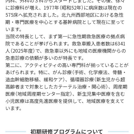
内科、外科の３科からスタートしました。その後、徐々
に診療科が増え、1977年（昭和52年）に病床数は現在の
575床へ拡充されました。北九州西部地区における急性
期・専門医療を中心とする基幹病院として現在に至って
います。
当院の特長として、まず第一に急性期救急医療の拠点病
院であることが挙げられます。救急車搬入患者数は6341
人（2025年度）で、救急車以外にも地域の医療機関からの
急患診療の依頼が多いのが特長です。
第二に、アクティビティの高い専門科が揃っていることが
あげられます。特に、がん診療（手術、化学療法、骨髄・
造血幹細胞移植、緩和ケア）、循環器診療（新生児から超
高齢者まで対象としたカテーテル治療・開心術）、周産期
医療（地域周産期センター指定）、新生児集中医療を含む
小児医療は高度先進医療を提供して、地域医療を支えて
います。
初期研修プログラムについて